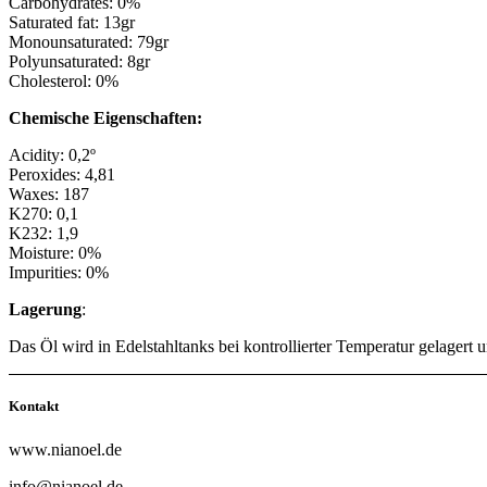
Carbohydrates: 0%
Saturated fat: 13gr
Monounsaturated: 79gr
Polyunsaturated: 8gr
Cholesterol: 0%
Chemische Eigenschaften:
Acidity: 0,2º
Peroxides: 4,81
Waxes: 187
K270: 0,1
K232: 1,9
Moisture: 0%
Impurities: 0%
Lagerung
:
Das Öl wird in Edelstahltanks bei kontrollierter Temperatur gelagert u
Kontakt
www.nianoel.de
info@nianoel.de