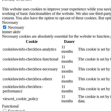
This website uses cookies to improve your experience while you navigat
working of basic functionalities of the website. We also use third-pa
consent. You also have the option to opt-out of these cookies. But op
Necessary
Necessary
immer aktiv
Necessary cookies are absolutely essential for the website to function
Cookie
Dauer
11
cookielawinfo-checkbox-analytics
This cookie is set b
months
11
cookielawinfo-checkbox-functional
The cookie is set by
months
11
cookielawinfo-checkbox-necessary
This cookie is set b
months
11
cookielawinfo-checkbox-others
This cookie is set b
months
cookielawinfo-checkbox-
11
This cookie is set b
performance
months
11
The cookie is set by
viewed_cookie_policy
months
data.
Functional